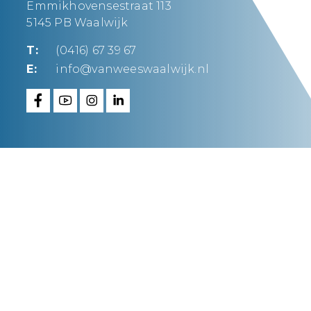
Emmikhovensestraat 113
5145 PB Waalwijk
T:
(0416) 67 39 67
E:
info@vanweeswaalwijk.nl
Van Wees Waalwijk
maakt ’t waar.
FAQ
Privacy statement