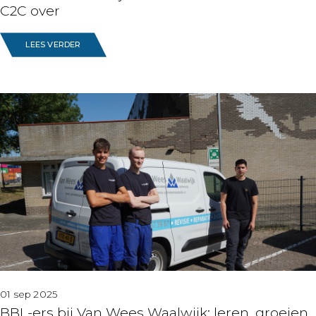
C2C over
LEES VERDER
01 sep 2025
BBL-ers bij Van Wees Waalwijk: leren, groeien