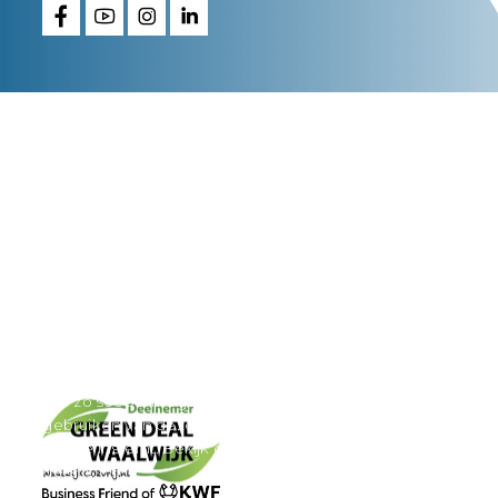
Van Wees Waalwijk
maakt ’t waar.
FAQ
Privacy statement
We gebruiken cookies om ervoor te zorgen dat onze
site zo soepel mogelijk draait. Als je doorgaat met het
gebruiken van deze site, gaan we ervan uit dat je
ermee instemt. Bekijk onze
privacybeleid
voor meer
details.