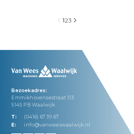
1
2
3
Bezoekadres:
Emmikhovensestraat 113
5145 PB Waalwijk
T:
(0416) 67 39 67
E:
info@vanweeswaalwijk.nl