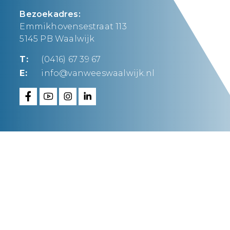
Bezoekadres:
Emmikhovensestraat 113
5145 PB Waalwijk
T:
(0416) 67 39 67
E:
info@vanweeswaalwijk.nl
Van Wees Waalwijk
maakt ’t waar.
FAQ
Privacy statement